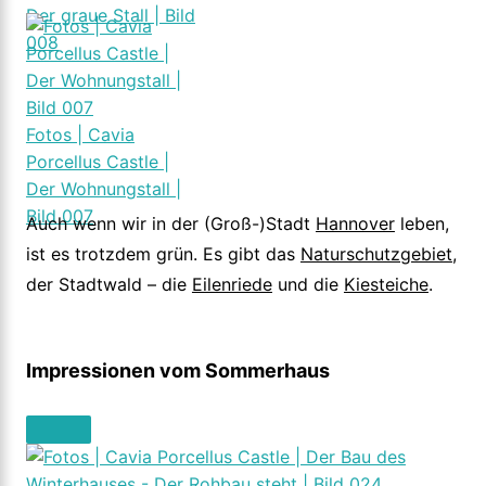
Der graue Stall | Bild
008
Fotos | Cavia
Porcellus Castle |
Der Wohnungstall |
Bild 007
Auch wenn wir in der (Groß-)Stadt
Hannover
leben,
ist es trotzdem grün. Es gibt das
Naturschutzgebiet
,
der Stadtwald – die
Eilenriede
und die
Kiesteiche
.
Impressionen vom Sommerhaus