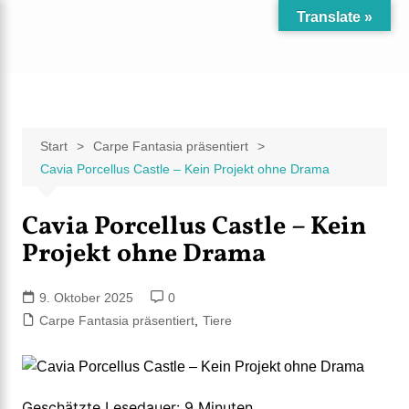
Zum
Translate »
Inhalt
Carpe Fantasia
Der KREATIV-Blog von Marion Klüter
springen
Start
Carpe Fantasia präsentiert
Cavia Porcellus Castle – Kein Projekt ohne Drama
Cavia Porcellus Castle – Kein
Projekt ohne Drama
9. Oktober 2025
0
Carpe Fantasia präsentiert
,
Tiere