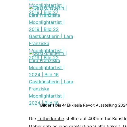
Moonlightartist |
2019 | Bild 27
Gastkünstlerin | Lara
Franziska
Moonlightartist |
2019 | Bild 22
Gastkünstlerin | Lara
Franziska
Moonlightartist |
2024 | Bild 16
Bilder 1 bis 4:
Ekklesia Revolt Ausstellung 202
Die
Lutherkirche
stellte auf 400qm für Künstle
Dabei gab es eine großartige Vielfältigkeit.
D