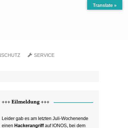
Translate »
NSCHUTZ
SERVICE
Richtlinie (EU)
Kontakt
chutzerklärung
Newsletter
gsausschluss
Sitemap
ssum
+++ Eilmeldung +++
Leider gab es am letzten Juli-Wochenende
einen
Hackerangriff
auf IONOS, bei dem