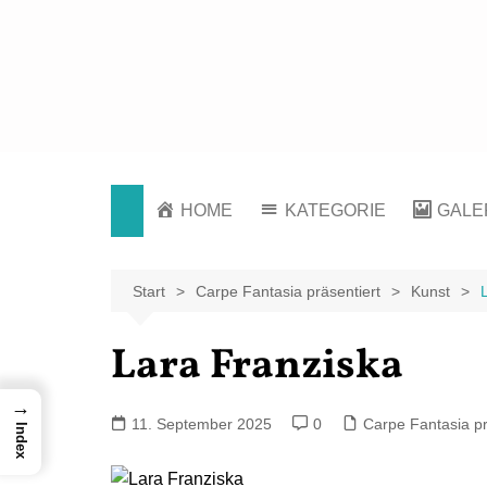
Zum
Inhalt
springen
Der KREATIV-Blog von Marion Klüter
HOME
KATEGORIE
GALE
Carpe Fantasia
Fotos
präsentiert
Zeich
Start
Carpe Fantasia präsentiert
Kunst
Fototouren
Lara Franziska
→
11. September 2025
0
Carpe Fantasia pr
Index