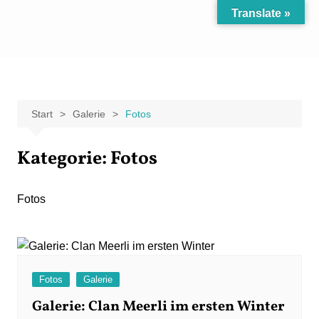
Zum
Translate »
Inhalt
Carpe Fantasia
Der KREATIV-Blog von Marion Klüter
springen
Start
Galerie
Fotos
Kategorie:
Fotos
Fotos
Fotos
Galerie
Galerie: Clan Meerli im ersten Winter