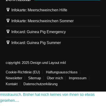
Infokarte: Meerschweinchen Hilfe
Infokarte: Meerschweinchen Sommer
5. Mai 2026
Next
Infocard: Guinea Pig Emergency
Infokarte: Meerschweinchen Sommer-Guide
Infocard: Guinea Pig Summer
Vier Infokarten im PDF-Format zum kostenlosen Download.
Meerschweinchen Sommer-Guide zum Ausdrucken Der
Download ist kostenlos. Die Urheberrechte liegen bei mir.…
copyright: 2025 Design und Layout mkl
Cookie-Richtlinie (EU)
5. Januar 2026
Haftungsausschluss
Vorherige
Der Winter ist da - die Meerlis erleben ihren ersten Schnee
Newsletter
Sitemap
Über mich
Impressum
Kontakt
Datenschutzerklärung
Hurra, der erste Schnee ist da. Aber die Meerschweinchen sind
misstrauisch. Bisher hat noch keines von ihnen so etwas
gesehen.…