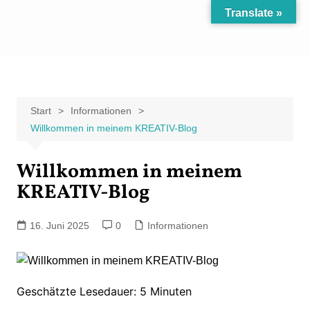
Zum
Translate »
Inhalt
Carpe Fantasia
Der KREATIV-Blog von Marion Klüter
springen
Start
Informationen
Willkommen in meinem KREATIV-Blog
Willkommen in meinem
KREATIV-Blog
16. Juni 2025
0
Informationen