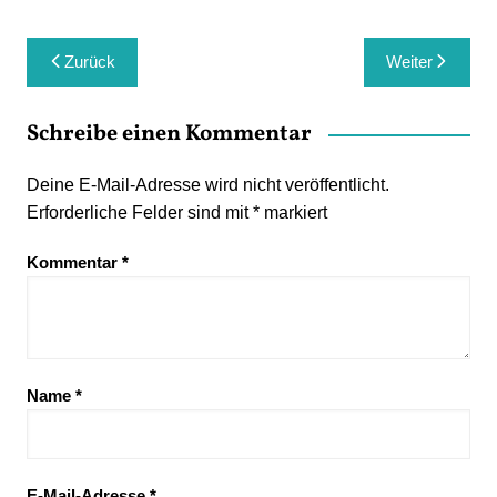
Beitragsnavigation
Zurück
Weiter
Schreibe einen Kommentar
Deine E-Mail-Adresse wird nicht veröffentlicht.
Erforderliche Felder sind mit
*
markiert
Kommentar
*
Name
*
E-Mail-Adresse
*