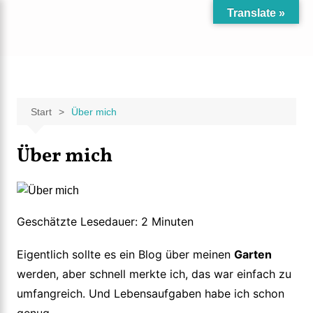
Zum
Translate »
Inhalt
Carpe Fantasia
Der KREATIV-Blog von Marion Klüter
springen
Start
Über mich
Über mich
Eigentlich sollte es ein Blog über meinen
Garten
werden, aber schnell merkte ich, das war einfach zu
umfangreich. Und Lebensaufgaben habe ich schon