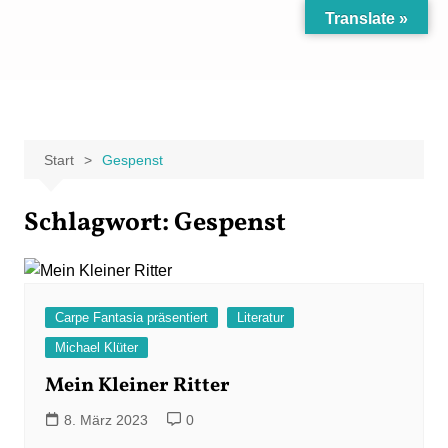
Zum
Translate »
Inhalt
Carpe Fantasia
Der KREATIV-Blog von Marion Klüter
springen
Start
Gespenst
Schlagwort:
Gespenst
Carpe Fantasia präsentiert
Literatur
Michael Klüter
Mein Kleiner Ritter
8. März 2023
0