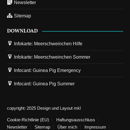
Newsletter
Sitemap
DOWNLOAD
Infokarte: Meerschweinchen Hilfe
Infokarte: Meerschweinchen Sommer
14. März 2023
Next
Infocard: Guinea Pig Emergency
Die Verwendung von WordPress in meinem Blog
Infocard: Guinea Pig Summer
Ich werde öfter gefragt, wie ich den Blog gestalte. Mit welchen
Programmen ich arbeite, und welche Plugins ich empfehlen
kann.…
copyright: 2025 Design und Layout mkl
Cookie-Richtlinie (EU)
3. März 2023
Haftungsausschluss
Vorherige
Die Burgruine Hardenberg
Newsletter
Sitemap
Über mich
Impressum