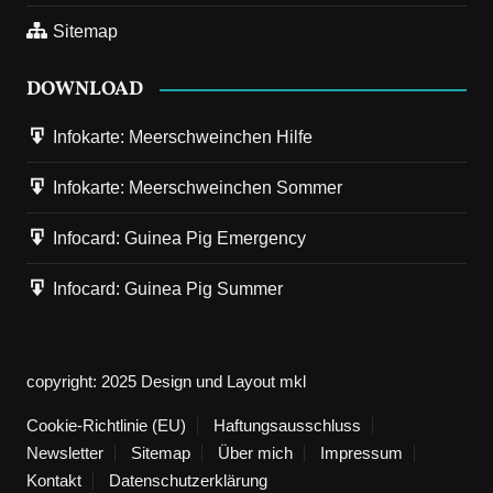
Sitemap
DOWNLOAD
Infokarte: Meerschweinchen Hilfe
Infokarte: Meerschweinchen Sommer
30. März 2025
Next
Infocard: Guinea Pig Emergency
Galerie: Frankfurt am Main Altes Polizeipräsidium
Infocard: Guinea Pig Summer
Das bekannteste Lost Place ist das Alte Polizeipräsidium in
Frankfurt am Main. Es war die Filmkulisse vom Tatort
"Leerstand". [robo-gallery…
copyright: 2025 Design und Layout mkl
Cookie-Richtlinie (EU)
27. März 2025
Haftungsausschluss
Vorherige
Ekklesia Revolt 2025 Vol. 6 war ein voller Erfolg
Newsletter
Sitemap
Über mich
Impressum
Kontakt
Datenschutzerklärung