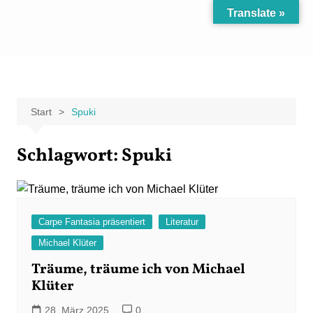
Zum
Translate »
Inhalt
Carpe Fantasia
Der KREATIV-Blog von Marion Klüter
springen
Start
Spuki
Schlagwort:
Spuki
Carpe Fantasia präsentiert
Literatur
Michael Klüter
Träume, träume ich von Michael
Klüter
28. März 2025
0