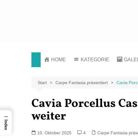
Zum
Inhalt
springen
Der KREATIV-Blog von Marion Klüter
HOME
KATEGORIE
GALE
Carpe Fantasia
Fotos
präsentiert
Zeich
Start
Carpe Fantasia präsentiert
Cavia Porce
Fototouren
Cavia Porcellus Cas
weiter
→
Index
10. Oktober 2025
4
Carpe Fantasia präse