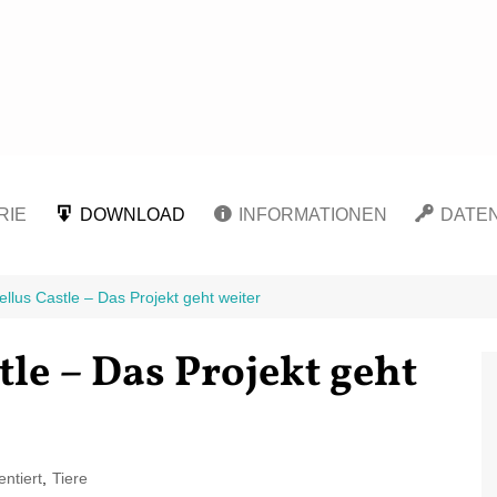
Carpe Fantasia
RIE
DOWNLOAD
INFORMATIONEN
DATE
Kunst
Infokarte: Meerschweinchen
Willkommen
Cookie-
Hilfe
nungen
Literatur
Über mich
Datens
llus Castle – Das Projekt geht weiter
Lost Places
Infokarte: Meerschweinchen
Musik
In eigener Sache
Haftun
Sommer
Burgen und Schlösser
tle – Das Projekt geht
Tiere
Die Verwendung von
Impre
Infocard: Guinea Pig
Städte und
WordPress in meinem Blog
Emergency
Sehenswürdigkeiten
Infocard: Guinea Pig
Urlaub
Summer
ntiert
,
Tiere