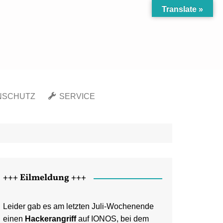
Translate »
NSCHUTZ
SERVICE
Richtlinie (EU)
Kontakt
chutzerklärung
Newsletter
gsausschluss
Sitemap
ssum
+++ Eilmeldung +++
Leider gab es am letzten Juli-Wochenende
einen
Hackerangriff
auf IONOS, bei dem