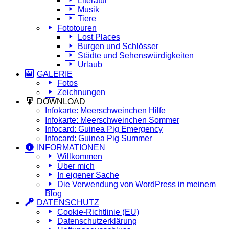
Literatur
Musik
Tiere
Fototouren
Lost Places
Burgen und Schlösser
Städte und Sehenswürdigkeiten
Urlaub
GALERIE
Fotos
Zeichnungen
DOWNLOAD
Infokarte: Meerschweinchen Hilfe
Infokarte: Meerschweinchen Sommer
Infocard: Guinea Pig Emergency
Infocard: Guinea Pig Summer
INFORMATIONEN
Willkommen
Über mich
In eigener Sache
Die Verwendung von WordPress in meinem
Blog
DATENSCHUTZ
Cookie-Richtlinie (EU)
Datenschutzerklärung