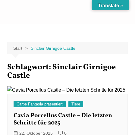
Zum
Translate »
Inhalt
Carpe Fantasia
Der KREATIV-Blog von Marion Klüter
springen
Start
Sinclair Girnigoe Castle
Schlagwort:
Sinclair Girnigoe
Castle
Carpe Fantasia präsentiert
Tiere
Cavia Porcellus Castle – Die letzten
Schritte für 2025
22. Oktober 2025
0