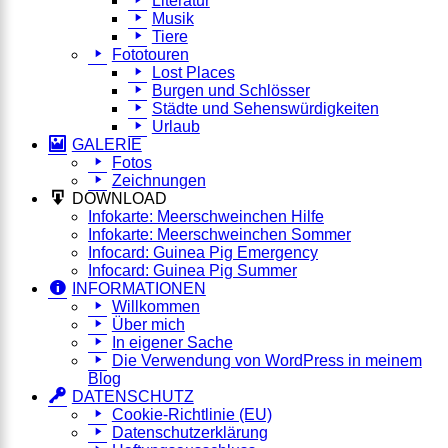
Literatur
Musik
Tiere
Fototouren
Lost Places
Burgen und Schlösser
Städte und Sehenswürdigkeiten
Urlaub
GALERIE
Fotos
Zeichnungen
DOWNLOAD
Infokarte: Meerschweinchen Hilfe
Infokarte: Meerschweinchen Sommer
Infocard: Guinea Pig Emergency
Infocard: Guinea Pig Summer
INFORMATIONEN
Willkommen
Über mich
In eigener Sache
Die Verwendung von WordPress in meinem
Blog
DATENSCHUTZ
Cookie-Richtlinie (EU)
Datenschutzerklärung