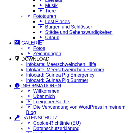
Literatur
Musik
Tiere
Fototouren
Lost Places
Burgen und Schlösser
Städte und Sehenswürdigkeiten
Urlaub
GALERIE
Fotos
Zeichnungen
DOWNLOAD
Infokarte: Meerschweinchen Hilfe
Infokarte: Meerschweinchen Sommer
Infocard: Guinea Pig Emergency
Infocard: Guinea Pig Summer
INFORMATIONEN
Willkommen
Über mich
In eigener Sache
Die Verwendung von WordPress in meinem
Blog
DATENSCHUTZ
Cookie-Richtlinie (EU)
Datenschutzerklärung