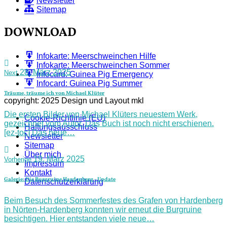
Newsletter
Sitemap
DOWNLOAD
Infokarte: Meerschweinchen Hilfe
Infokarte: Meerschweinchen Sommer
28. März 2025
Next
Infocard: Guinea Pig Emergency
Infocard: Guinea Pig Summer
Träume, träume ich von Michael Klüter
copyright: 2025 Design und Layout mkl
Die ersten Bilder von Michael Klüters neuestem Werk,
Cookie-Richtlinie (EU)
gezeichnet vom Autor. Das Buch ist noch nicht erschienen.
Haftungsausschluss
[ez-toc] Das neue…
Newsletter
Sitemap
Über mich
19. März 2025
Vorherige
Impressum
Kontakt
Galerie: Die Burgruine Hardenberg - Update
Datenschutzerklärung
Beim Besuch des Sommerfestes des Grafen von Hardenberg
in Nörten-Hardenberg konnten wir erneut die Burgruine
besichtigen. Hier entstanden viele neue…