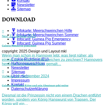
Kontakt
Newsletter
Sitemap
DOWNLOAD
Infokarte: Meerschweinchen Hilfe
Infokarte: Meerschweinchen Sommer
11. Januar 2025
Next
Infocard: Guinea Pig Emergency
Infocard: Guinea Pig Summer
Galerie: Hannover gezeichnet
copyright: 2025 Design und Layout mkl
Wenn man schon in Hannover lebt, was liegt näher, als
Cookie-Richtlinie (EU)
einmal die schönsten Wahrzeichen zu zeichnen? Hannovers
Haftungsausschluss
herrliche Kunstdenkmäler, gemalt…
Newsletter
Sitemap
10. September 2024
Über mich
Vorherige
Impressum
Kontakt
Galerie: Der Kleine Ritter und sein Abenteuer geht weiter
Datenschutzerklärung
Diesmal ist die Prinzessin nicht von einem Drachen entführt
worden, sondern von König Hanswurst von Trapsen. Der
König will ein…