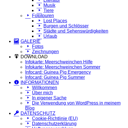
Literatur
Musik
Tiere
Fototouren
Lost Places
Burgen und Schlösser
Städte und Sehenswürdigkeiten
Urlaub
GALERIE
Fotos
Zeichnungen
DOWNLOAD
Infokarte: Meerschweinchen Hilfe
Infokarte: Meerschweinchen Sommer
Infocard: Guinea Pig Emergency
Infocard: Guinea Pig Summer
INFORMATIONEN
Willkommen
Über mich
In eigener Sache
Die Verwendung von WordPress in meinem
Blog
DATENSCHUTZ
Cookie-Richtlinie (EU)
Datenschutzerklärung