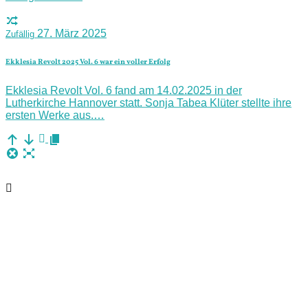
27. März 2025
Zufällig
Ekklesia Revolt 2025 Vol. 6 war ein voller Erfolg
Ekklesia Revolt Vol. 6 fand am 14.02.2025 in der
Lutherkirche Hannover statt. Sonja Tabea Klüter stellte ihre
ersten Werke aus.…