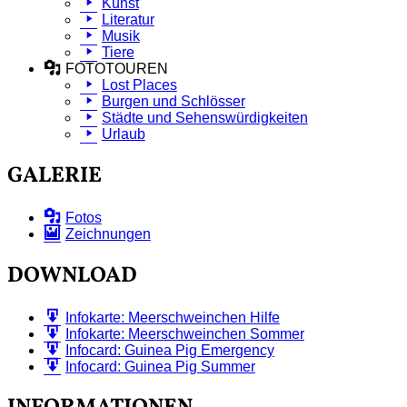
Kunst
Literatur
Musik
Tiere
FOTOTOUREN
Lost Places
Burgen und Schlösser
Städte und Sehenswürdigkeiten
Urlaub
GALERIE
Fotos
Zeichnungen
DOWNLOAD
Infokarte: Meerschweinchen Hilfe
Infokarte: Meerschweinchen Sommer
Infocard: Guinea Pig Emergency
Infocard: Guinea Pig Summer