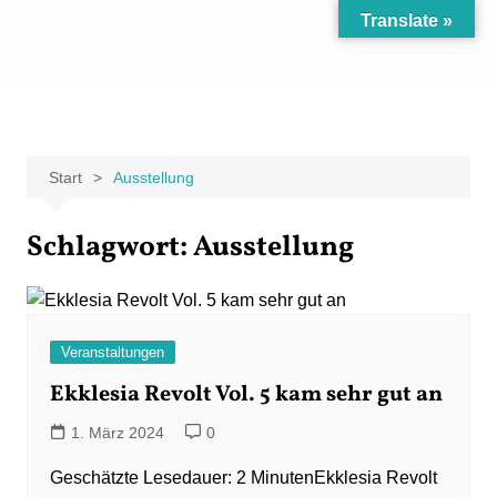
Zum
Translate »
Inhalt
Carpe Fantasia
Der KREATIV-Blog von Marion Klüter
springen
Start
Ausstellung
Schlagwort:
Ausstellung
Veranstaltungen
Ekklesia Revolt Vol. 5 kam sehr gut an
1. März 2024
0
Ekklesia Revolt