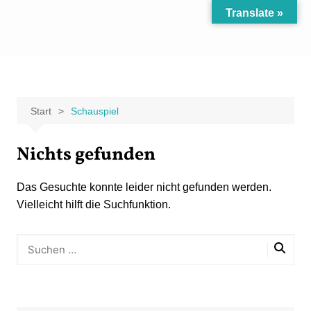
Zum
Translate »
Inhalt
Carpe Fantasia
Der KREATIV-Blog von Marion Klüter
springen
Start
Schauspiel
Nichts gefunden
Das Gesuchte konnte leider nicht gefunden werden.
Vielleicht hilft die Suchfunktion.