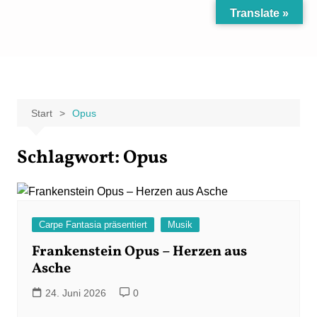
Zum
Translate »
Inhalt
Carpe Fantasia
Der KREATIV-Blog von Marion Klüter
springen
Start
Opus
Schlagwort:
Opus
Carpe Fantasia präsentiert
Musik
Frankenstein Opus – Herzen aus
Asche
24. Juni 2026
0