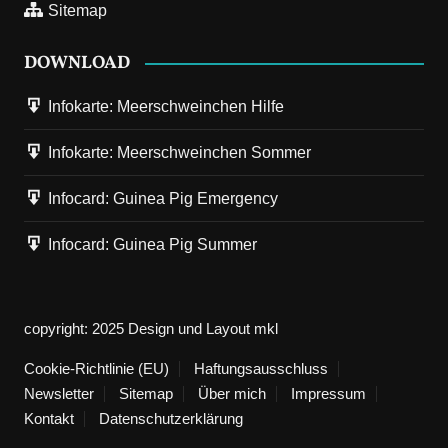
Sitemap
DOWNLOAD
Infokarte: Meerschweinchen Hilfe
Infokarte: Meerschweinchen Sommer
11. Juli 2026
Next
Infocard: Guinea Pig Emergency
Hitzeschutz für Meerschweinchen: Überlebenstaktik für
Bus, Bahn & Auto
Infocard: Guinea Pig Summer
Wie kommt man am besten zum Tierarzt, sei es mit Bus, Bahn
oder Auto? Was muss ich beim Transport beachten?…
copyright: 2025 Design und Layout mkl
Cookie-Richtlinie (EU)
24. Juni 2026
Haftungsausschluss
Vorherige
Das Schweinejahr 2026 beginnt - es ist endlich Frühling!
Newsletter
Sitemap
Über mich
Impressum
Kontakt
Datenschutzerklärung
Inzwischen hat man sich eingelebt. Der kalte Winter ist vorbei,