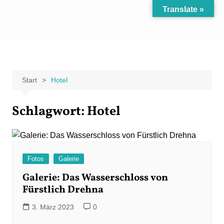
Zum
Translate »
Inhalt
Carpe Fantasia
Der KREATIV-Blog von Marion Klüter
springen
Start
Hotel
Schlagwort:
Hotel
Fotos
Galerie
Galerie: Das Wasserschloss von
Fürstlich Drehna
3. März 2023
0