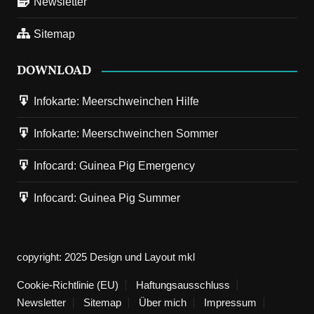
Newsletter
Sitemap
DOWNLOAD
Infokarte: Meerschweinchen Hilfe
Infokarte: Meerschweinchen Sommer
3. März 2023
Next
Infocard: Guinea Pig Emergency
Galerie: Die Burgruine Hardenberg
Infocard: Guinea Pig Summer
Was ist es, was uns zu verfallenen Ruinen zieht? Worin liegt
die Faszination von Lost Places? Die Burgruine von Nörten-
Hardenberg…
copyright: 2025 Design und Layout mkl
Cookie-Richtlinie (EU)
23. Januar 2023
Haftungsausschluss
Vorherige
Die Geburt eines Autors
Newsletter
Sitemap
Über mich
Impressum