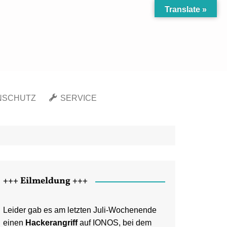
Translate »
NSCHUTZ
SERVICE
Richtlinie (EU)
Kontakt
chutzerklärung
Newsletter
gsausschluss
Sitemap
ssum
+++ Eilmeldung +++
Leider gab es am letzten Juli-Wochenende
einen
Hackerangriff
auf IONOS, bei dem