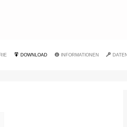
Carpe Fantasia
RIE
DOWNLOAD
INFORMATIONEN
DATE
Kunst
Infokarte: Meerschweinchen
Willkommen
Cookie-
Hilfe
nungen
Literatur
Über mich
Datens
Lost Places
Infokarte: Meerschweinchen
Musik
In eigener Sache
Haftun
Sommer
Burgen und Schlösser
Tiere
Die Verwendung von
Impre
Infocard: Guinea Pig
Städte und
WordPress in meinem Blog
Emergency
Sehenswürdigkeiten
Infocard: Guinea Pig
Urlaub
Summer