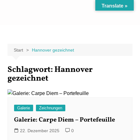
Zum
Translate »
Inhalt
Carpe Fantasia
Der KREATIV-Blog von Marion Klüter
springen
Start
Hannover gezeichnet
Schlagwort:
Hannover
gezeichnet
Galerie
Zeichnungen
Galerie: Carpe Diem – Portefeuille
22. Dezember 2025
0