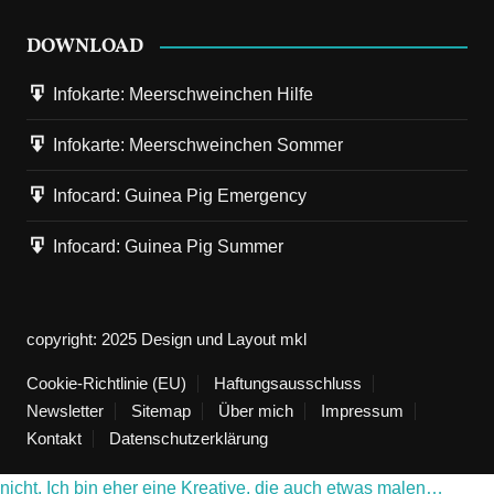
DOWNLOAD
Infokarte: Meerschweinchen Hilfe
Infokarte: Meerschweinchen Sommer
Infocard: Guinea Pig Emergency
26. Dezember 2025
Next
Einsames Weihnachten
Infocard: Guinea Pig Summer
Dieses Jahr gab es für mich kein Weihnachtsfest. Und ich
weiß, wir mir geht es vielen Menschen, die das Pech…
copyright: 2025 Design und Layout mkl
Cookie-Richtlinie (EU)
22. Dezember 2025
Haftungsausschluss
Vorherige
Marion Klüter - Carpe Diem
Newsletter
Sitemap
Über mich
Impressum
Kontakt
Datenschutzerklärung
Bin ich eine Künstlerin? Selber so bezeichnen würde ich mich
nicht. Ich bin eher eine Kreative, die auch etwas malen…