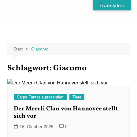
Zum
Translate »
Inhalt
Carpe Fantasia
Der KREATIV-Blog von Marion Klüter
springen
Start
Giacomo
Schlagwort:
Giacomo
Carpe Fantasia präsentiert
Tiere
Der Meerli Clan von Hannover stellt
sich vor
16. Oktober 2025
0