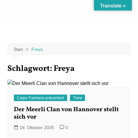
Zum
Translate »
Inhalt
Carpe Fantasia
Der KREATIV-Blog von Marion Klüter
springen
Start
Freya
Schlagwort:
Freya
Carpe Fantasia präsentiert
Tiere
Der Meerli Clan von Hannover stellt
sich vor
16. Oktober 2025
0