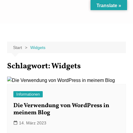
Zum
Translate »
Inhalt
Carpe Fantasia
Der KREATIV-Blog von Marion Klüter
springen
Start
Widgets
Schlagwort:
Widgets
Informationen
Die Verwendung von WordPress in
meinem Blog
14. März 2023