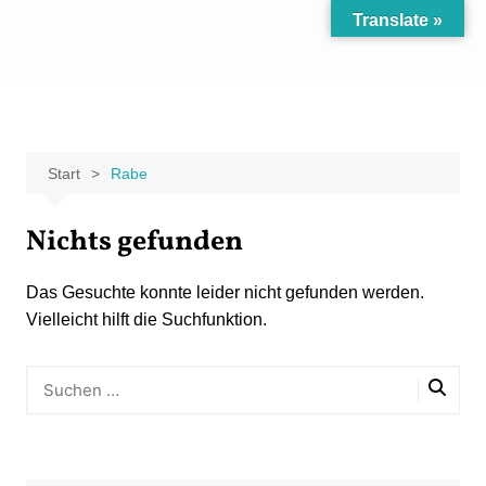
Zum
Translate »
Inhalt
Carpe Fantasia
Der KREATIV-Blog von Marion Klüter
springen
Start
Rabe
Nichts gefunden
Das Gesuchte konnte leider nicht gefunden werden.
Vielleicht hilft die Suchfunktion.