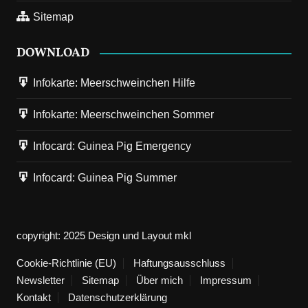
Sitemap
DOWNLOAD
Infokarte: Meerschweinchen Hilfe
Infokarte: Meerschweinchen Sommer
19. November 2025
Next
Galerie: Cavia Porcellus Castle - ein Paradies für
Infocard: Guinea Pig Emergency
Meerschweinchen wird gebaut
Infocard: Guinea Pig Summer
Der Bau von der Meerschweinchenanlage "Cavia Porcellus" in
Bildern. Am 14. Oktober 2024 erfolgte der erste Spatenstich.
Der Bau begann…
copyright: 2025 Design und Layout mkl
Cookie-Richtlinie (EU)
Haftungsausschluss
29. Oktober 2025
Vorherige
Newsletter
Sitemap
Über mich
Impressum
Hannover gezeichnet
Kontakt
Datenschutzerklärung