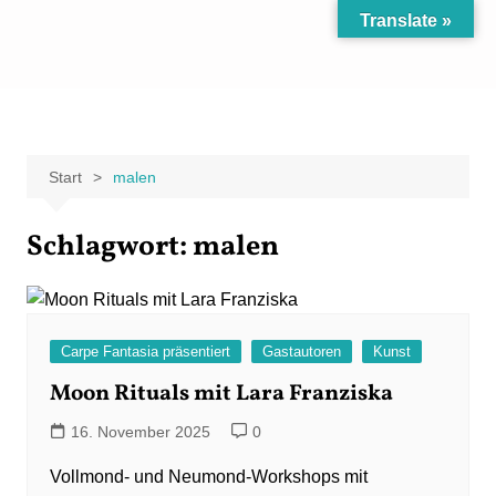
Zum
Translate »
Inhalt
Carpe Fantasia
Der KREATIV-Blog von Marion Klüter
springen
Start
malen
Schlagwort:
malen
Carpe Fantasia präsentiert
Gastautoren
Kunst
Moon Rituals mit Lara Franziska
16. November 2025
0
Vollmond- und Neumond-Workshops mit