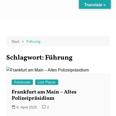
Zum
Translate »
Inhalt
Carpe Fantasia
Der KREATIV-Blog von Marion Klüter
springen
Start
Führung
Schlagwort:
Führung
Fototouren
Lost Places
Frankfurt am Main – Altes
Polizeipräsidium
8. April 2025
2