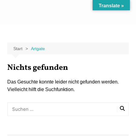
Zum
Translate »
Inhalt
Carpe Fantasia
Der KREATIV-Blog von Marion Klüter
springen
Start
Artgate
Nichts gefunden
Das Gesuchte konnte leider nicht gefunden werden.
Vielleicht hilft die Suchfunktion.